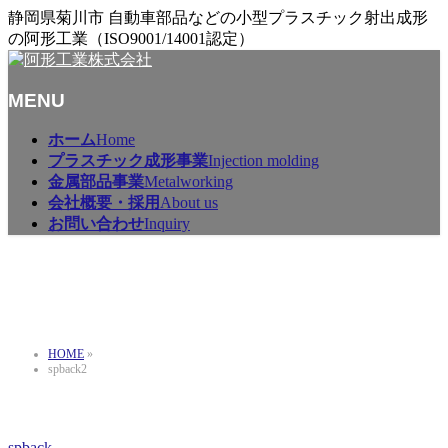
静岡県菊川市 自動車部品などの小型プラスチック射出成形
の阿形工業（ISO9001/14001認定）
MENU
メ
ホーム
Home
ニ
プラスチック成形事業
Injection molding
ュ
金属部品事業
Metalworking
ー
会社概要・採用
About us
を
お問い合わせ
Inquiry
飛
ば
spback2
す
HOME
»
spback2
spback