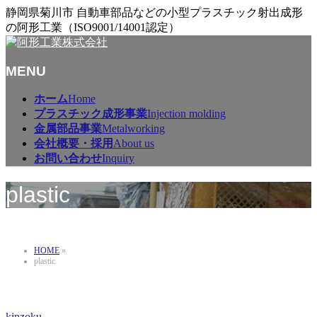
静岡県菊川市 自動車部品などの小型プラスチック射出成形
の阿形工業（ISO9001/14001認定）
MENU
メ
ホーム
Home
ニ
プラスチック成形事業
Injection molding
ュ
金属部品事業
Metalworking
ー
会社概要・採用
About us
を
お問い合わせ
Inquiry
飛
ば
plastic
す
HOME
»
plastic
kinzoku