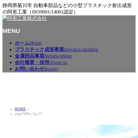
静岡県菊川市 自動車部品などの小型プラスチック射出成形
の阿形工業（ISO9001/14001認定）
MENU
メ
ホーム
Home
ニ
プラスチック成形事業
Injection molding
ュ
金属部品事業
Metalworking
ー
会社概要・採用
About us
を
お問い合わせ
Inquiry
飛
ば
pageTitBnr_bg_05
す
HOME
»
pageTitBnr_bg_05