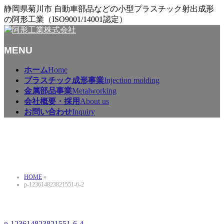
静岡県菊川市 自動車部品などの小型プラスチック射出成形
の阿形工業（ISO9001/14001認定）
MENU
メ
ホーム
Home
ニ
プラスチック成形事業
Injection molding
ュ
金属部品事業
Metalworking
ー
会社概要・採用
About us
を
お問い合わせ
Inquiry
飛
ば
p-123614823821551-6-2
す
HOME
»
p-123614823821551-6-2
p-123614823821551-6-4