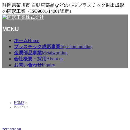
静岡県菊川市 自動車部品などの小型プラスチック射出成形
の阿形工業（ISO9001/14001認定）
MENU
メ
ホーム
Home
ニ
プラスチック成形事業
Injection molding
ュ
金属部品事業
Metalworking
ー
会社概要・採用
About us
を
お問い合わせ
Inquiry
飛
ば
P2232903
す
HOME
»
P2232903
P2232888