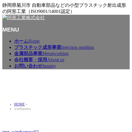
静岡県菊川市 自動車部品などの小型プラスチック射出成形
の阿形工業（ISO9001/14001認定）
MENU
メ
ホーム
Home
ニ
プラスチック成形事業
Injection molding
ュ
金属部品事業
Metalworking
ー
会社概要・採用
About us
を
お問い合わせ
Inquiry
飛
ば
wireharness
す
HOME
»
wireharness
img_wireharness02