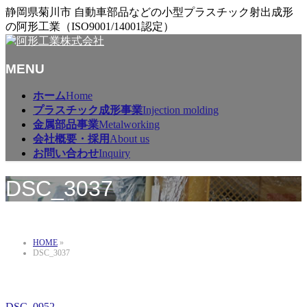
静岡県菊川市 自動車部品などの小型プラスチック射出成形
の阿形工業（ISO9001/14001認定）
MENU
メ
ホーム
Home
ニ
プラスチック成形事業
Injection molding
ュ
金属部品事業
Metalworking
ー
会社概要・採用
About us
を
お問い合わせ
Inquiry
飛
ば
DSC_3037
す
HOME
»
DSC_3037
DSC_0952