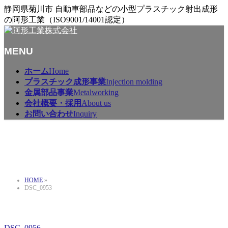
静岡県菊川市 自動車部品などの小型プラスチック射出成形
の阿形工業（ISO9001/14001認定）
MENU
メ
ホーム
Home
ニ
プラスチック成形事業
Injection molding
ュ
金属部品事業
Metalworking
ー
会社概要・採用
About us
を
お問い合わせ
Inquiry
飛
ば
DSC_0953
す
HOME
»
DSC_0953
DSC_0956