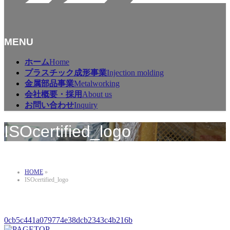
MENU
メ
ホーム
Home
ニ
プラスチック成形事業
Injection molding
ュ
金属部品事業
Metalworking
ー
会社概要・採用
About us
を
お問い合わせ
Inquiry
飛
ば
ISOcertified_logo
す
HOME
»
ISOcertified_logo
0cb5c441a079774e38dcb2343c4b216b