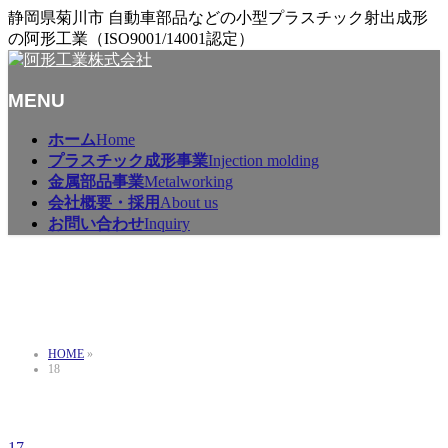
静岡県菊川市 自動車部品などの小型プラスチック射出成形
の阿形工業（ISO9001/14001認定）
MENU
メ
ホーム
Home
ニ
プラスチック成形事業
Injection molding
ュ
金属部品事業
Metalworking
ー
会社概要・採用
About us
を
お問い合わせ
Inquiry
飛
ば
18
す
HOME
»
18
17